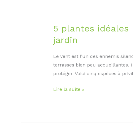
fleurs
5 plantes idéales 
jardin
Le vent est l’un des ennemis silenci
terrasses bien peu accueillantes.
protéger. Voici cinq espèces à pri
5
Lire la suite »
plantes
idéales
pour
créer
un