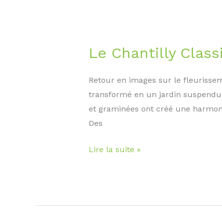
savoir-
faire
Le Chantilly Class
Retour en images sur le fleurissem
transformé en un jardin suspendu 
et graminées ont créé une harmonie
Des
Le
Lire la suite »
Chantilly
Classic
2026
s’habille
de