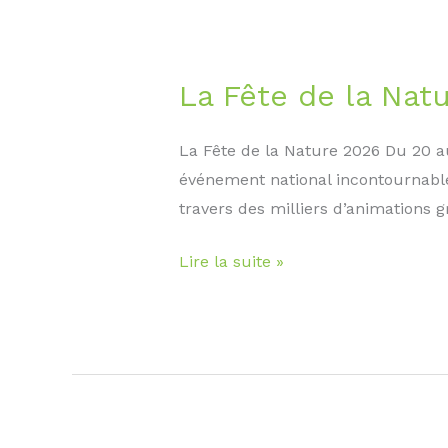
brise-
vent
efficace
La Fête de la Nat
dans
votre
La Fête de la Nature 2026 Du 20 au
jardin
événement national incontournable i
travers des milliers d’animations 
La
Lire la suite »
Fête
de
la
Nature
2026