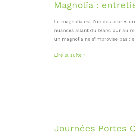
une
Magnolia : entretie
haie
parfaite
Le magnolia est l’un des arbres or
nuances allant du blanc pur au ro
un magnolia ne s’improvise pas : 
Magnolia
Lire la suite »
:
entretien,
plantation
et
taille
Journées Portes 