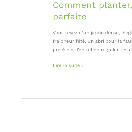
Comment planter, 
parfaite
Vous rêvez d’un jardin dense, éléga
fraîcheur l’été, un abri pour la fau
précise et l’entretien régulier, l
Comment
Lire la suite »
planter,
tailler
et
entretenir
un
troène
pour