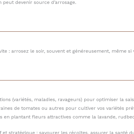
n peut devenir source d’arrosage.
vite : arrosez le soir, souvent et généreusement, même si 
ions (variétés, maladies, ravageurs) pour optimiser la sai
aines de tomates ou autres pour cultiver vos variétés préf
rs en plantant fleurs attractives comme la lavande, rudbec
if et stratégique : savourer les récoltes, assurer la santé du