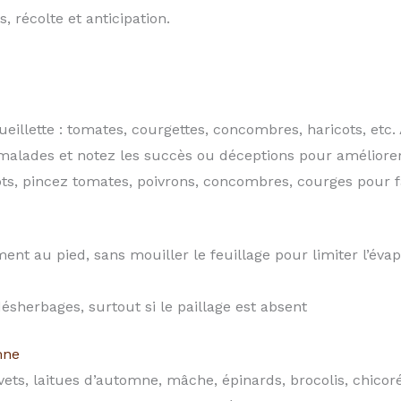
, récolte et anticipation.
cueillette : tomates, courgettes, concombres, haricots, etc.
es malades et notez les succès ou déceptions pour améliorer
ots, pincez tomates, poivrons, concombres, courges pour fa
nt au pied, sans mouiller le feuillage pour limiter l’évap
désherbages, surtout si le paillage est absent
mne
vets, laitues d’automne, mâche, épinards, brocolis, chicorée