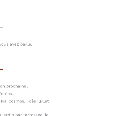
vous avez paillé.
son prochaine .
érées .
kia, cosmos… dès juillet .
 jardin par l’arrosage, le