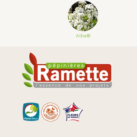
Alba®