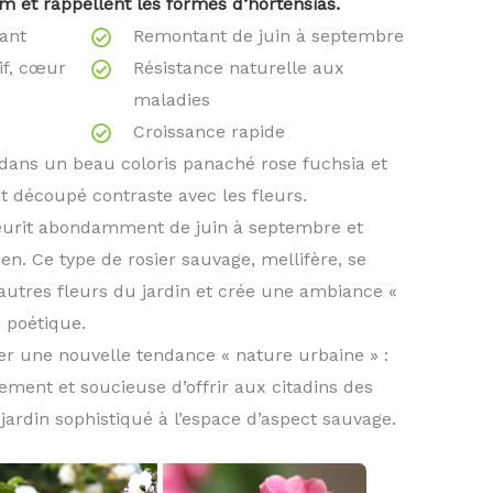
 et rappellent les formes d‘hortensias.
nant
Remontant de juin à septembre
if, cœur
Résistance naturelle aux
maladies
Croissance rapide
t dans un beau coloris panaché rose fuchsia et
t découpé contraste avec les fleurs.
urit abondamment de juin à septembre et
n. Ce type de rosier sauvage, mellifère, se
 autres fleurs du jardin et crée une ambiance «
 poétique.
ter une nouvelle tendance « nature urbaine » :
ement et soucieuse d’offrir aux citadins des
jardin sophistiqué à l’espace d’aspect sauvage.