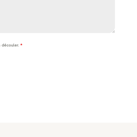
n découler.
*