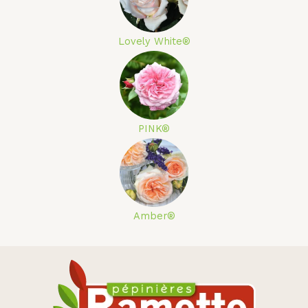
Lovely White®
PINK®
Amber®