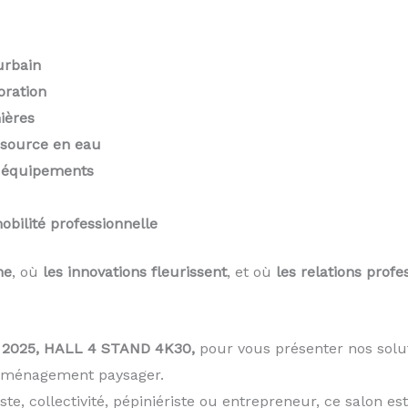
urbain
oration
ières
essource en eau
t équipements
obilité professionnelle
ne
, où
les innovations fleurissent
, et où
les relations profe
a 2025, HALL 4 STAND 4K30,
pour vous présenter nos solut
’aménagement paysager.
te, collectivité, pépiniériste ou entrepreneur, ce salon es