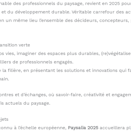
nable des professionnels du paysage, revient en 2025 pou
e et du développement durable. Véritable carrefour des acte
t en un même lieu l’ensemble des décideurs, concepteurs
nsition verte
 vies, imaginer des espaces plus durables, (re)végétaliser 
iers de professionnels engagés.
 la filière, en présentant les solutions et innovations qui f
ain.
ontres et d’échanges, où savoir-faire, créativité et engag
is actuels du paysage.
jets
connu à l’échelle européenne,
Paysalia 2025
accueillera p