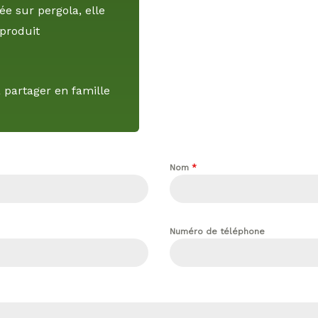
e sur pergola, elle
 produit
 partager en famille
Nom
*
Numéro de téléphone