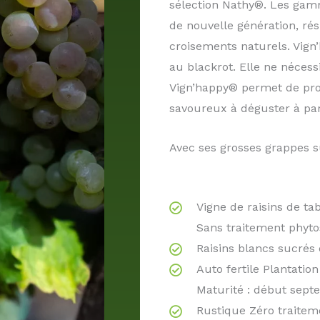
sélection Nathy®. Les gam
de nouvelle génération, ré
croisements naturels. Vign’
au blackrot. Elle ne nécess
Vign’happy® permet de prod
savoureux à déguster à par
​Avec ses grosses grappes s
Vigne de raisins de ta
Sans traitement phyto
Raisins blancs sucrés
Auto fertile Plantatio
Maturité : début sep
Rustique Zéro traiteme