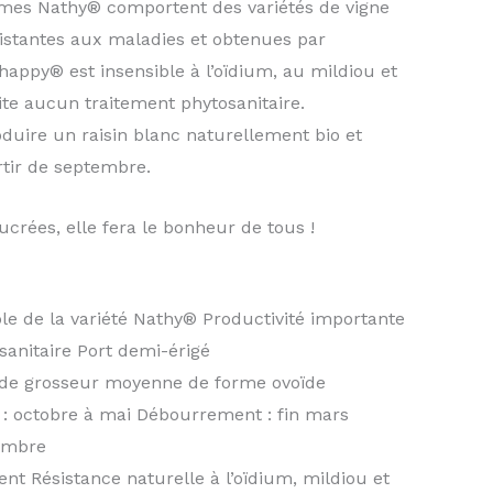
mes Nathy® comportent des variétés de vigne
sistantes aux maladies et obtenues par
happy® est insensible à l’oïdium, au mildiou et
ite aucun traitement phytosanitaire.
uire un raisin blanc naturellement bio et
tir de septembre.
ucrées, elle fera le bonheur de tous !
ble de la variété Nathy® Productivité importante
sanitaire Port demi-érigé
 de grosseur moyenne de forme ovoïde
n : octobre à mai Débourrement : fin mars
tembre
nt Résistance naturelle à l’oïdium, mildiou et