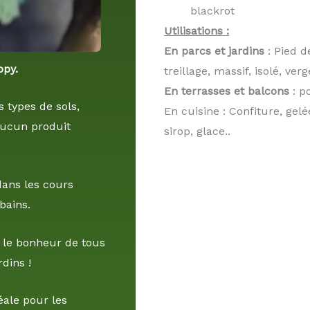
blackrot
Utilisations :
En parcs et jardins
: Pied d
ppy.
treillage, massif, isolé, ver
En terrasses et balcons
: po
 types de sols,
En cuisine : Confiture, gelé
 aucun produit
sirop, glace..
dans les cours
bains.
a le bonheur de tous
rdins !
éale pour les