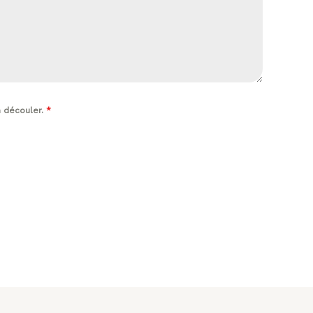
n découler.
*