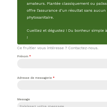
amateurs. Plantée classiquement ou palissé
offre l’assurance d’un résultat sans aucun
phytosanitaire.
Cueillez et dégustez ! Du bonheur simple à
!
Ce fruitier vous intéresse ? Contactez-nous.
Prénom
*
Adresse de messagerie
*
Message